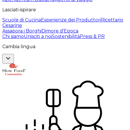
Lasciati ispirare
Scuole di Cucina
Esperienze dei Produttori
Ricettario
Cesarine
Assapora i Borghi
Dimore d'Epoca
Chi siamo
Unisciti a noi
Sostenibilità
Press & PR
Cambia lingua