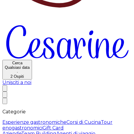
Cerca
Qualsiasi data
·
2
Ospiti
Unisciti a noi
Categorie
Esperienze gastronomiche
Corsi di Cucina
Tour
enogastronomici
Gift Card
Aziende
Team Building
Agenti di viaggio