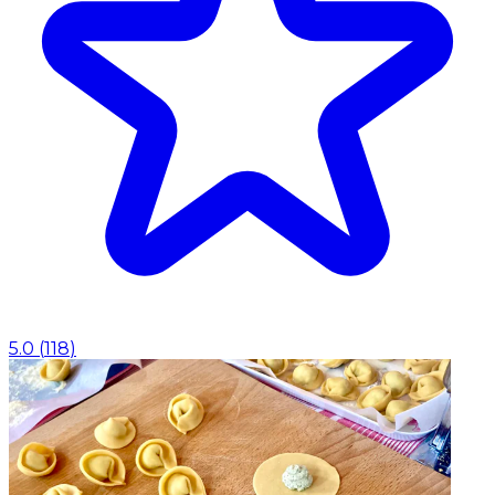
5.0
(
118
)