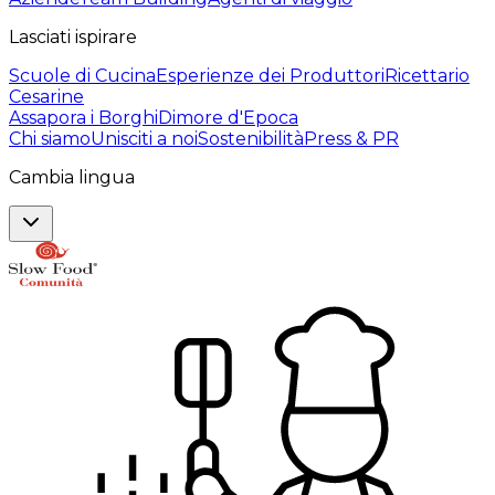
Lasciati ispirare
Scuole di Cucina
Esperienze dei Produttori
Ricettario
Cesarine
Assapora i Borghi
Dimore d'Epoca
Chi siamo
Unisciti a noi
Sostenibilità
Press & PR
Cambia lingua