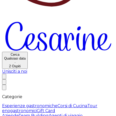
Cerca
Qualsiasi data
·
2
Ospiti
Unisciti a noi
Categorie
Esperienze gastronomiche
Corsi di Cucina
Tour
enogastronomici
Gift Card
Aziende
Team Building
Agenti di viaggio