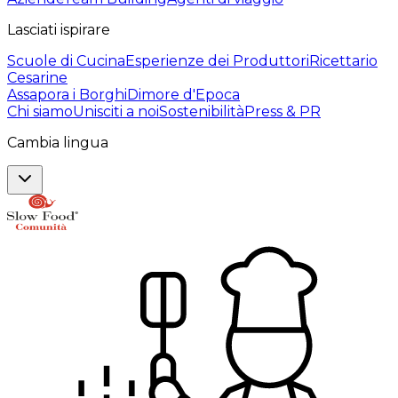
Lasciati ispirare
Scuole di Cucina
Esperienze dei Produttori
Ricettario
Cesarine
Assapora i Borghi
Dimore d'Epoca
Chi siamo
Unisciti a noi
Sostenibilità
Press & PR
Cambia lingua