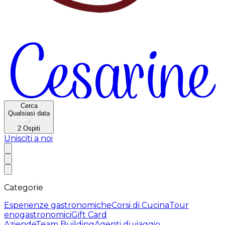
Cerca
Qualsiasi data
·
2
Ospiti
Unisciti a noi
Categorie
Esperienze gastronomiche
Corsi di Cucina
Tour
enogastronomici
Gift Card
Aziende
Team Building
Agenti di viaggio