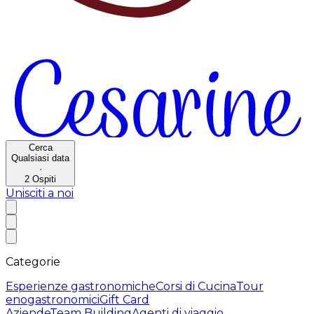
Cerca
Qualsiasi data
·
2
Ospiti
Unisciti a noi
Categorie
Esperienze gastronomiche
Corsi di Cucina
Tour
enogastronomici
Gift Card
Aziende
Team Building
Agenti di viaggio