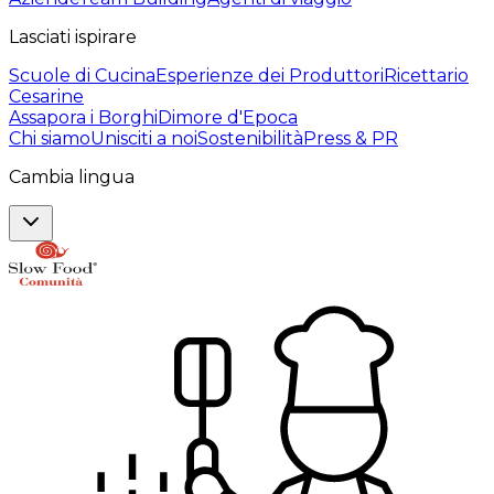
Lasciati ispirare
Scuole di Cucina
Esperienze dei Produttori
Ricettario
Cesarine
Assapora i Borghi
Dimore d'Epoca
Chi siamo
Unisciti a noi
Sostenibilità
Press & PR
Cambia lingua