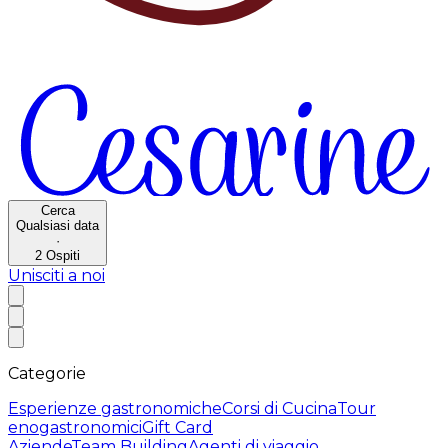
Cerca
Qualsiasi data
·
2
Ospiti
Unisciti a noi
Categorie
Esperienze gastronomiche
Corsi di Cucina
Tour
enogastronomici
Gift Card
Aziende
Team Building
Agenti di viaggio