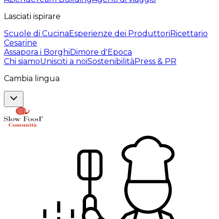
Lasciati ispirare
Scuole di Cucina
Esperienze dei Produttori
Ricettario
Cesarine
Assapora i Borghi
Dimore d'Epoca
Chi siamo
Unisciti a noi
Sostenibilità
Press & PR
Cambia lingua