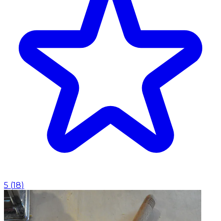
5
(
18
)