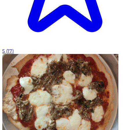
5
(
17
)