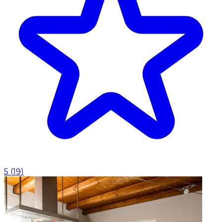
5
(
19
)