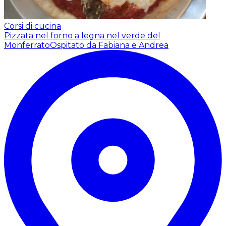
Corsi di cucina
Pizzata nel forno a legna nel verde del
Monferrato
Ospitato da Fabiana e Andrea