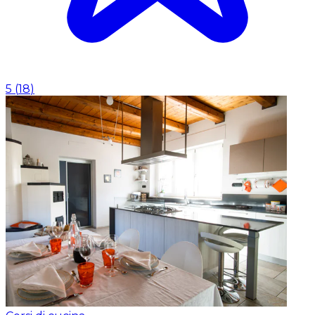
5
(
18
)