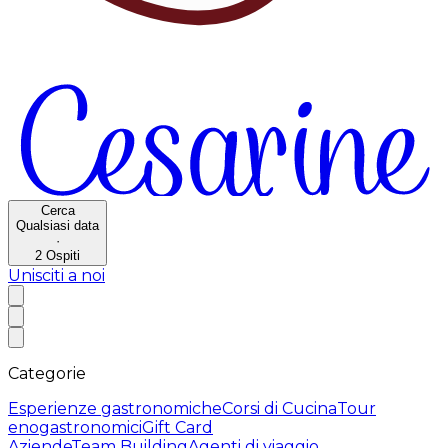
Cerca
Qualsiasi data
·
2
Ospiti
Unisciti a noi
Categorie
Esperienze gastronomiche
Corsi di Cucina
Tour
enogastronomici
Gift Card
Aziende
Team Building
Agenti di viaggio