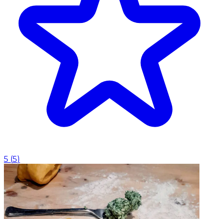
5
(
5
)