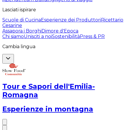
Lasciati ispirare
Scuole di Cucina
Esperienze dei Produttori
Ricettario
Cesarine
Assapora i Borghi
Dimore d'Epoca
Chi siamo
Unisciti a noi
Sostenibilità
Press & PR
Cambia lingua
Tour e Sapori dell'Emilia-
Romagna
Esperienze in montagna