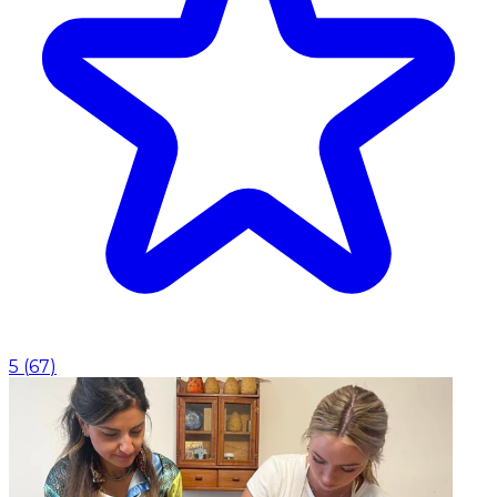
5
(
67
)