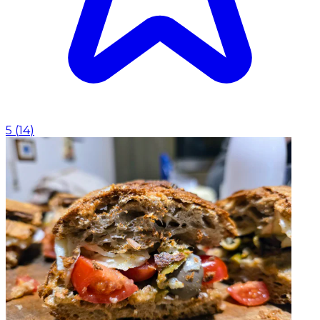
5
(
14
)