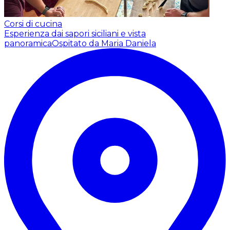
Corsi di cucina
Esperienza dai sapori siciliani e vista
panoramica
Ospitato da Maria Daniela