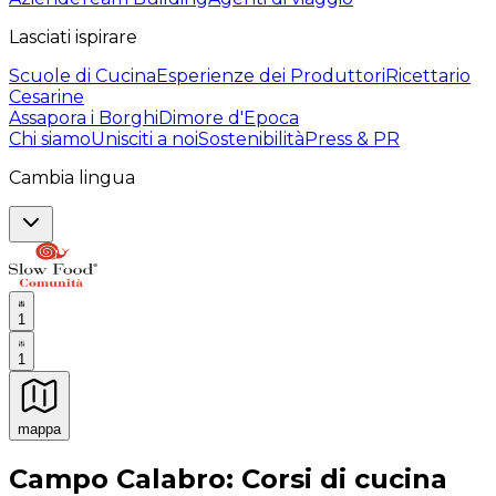
Lasciati ispirare
Scuole di Cucina
Esperienze dei Produttori
Ricettario
Cesarine
Assapora i Borghi
Dimore d'Epoca
Chi siamo
Unisciti a noi
Sostenibilità
Press & PR
Cambia lingua
1
1
mappa
Esperienze culinarie indimenticabili: Esperienze gastro
Campo Calabro: Corsi di cucina