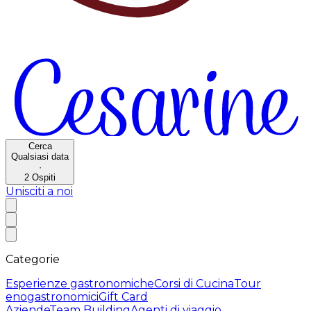
Cerca
Qualsiasi data
·
2
Ospiti
Unisciti a noi
Categorie
Esperienze gastronomiche
Corsi di Cucina
Tour
enogastronomici
Gift Card
Aziende
Team Building
Agenti di viaggio