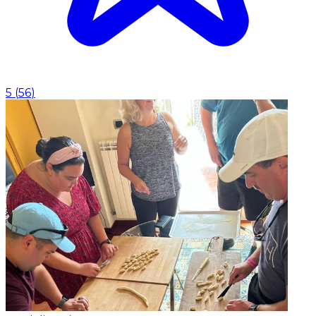
5
(
56
)