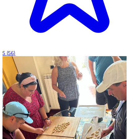
5
(
56
)