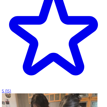
5
(
15
)