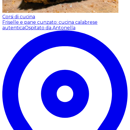
Corsi di cucina
Friselle e pane cunzato: cucina calabrese
autentica
Ospitato da Antonella