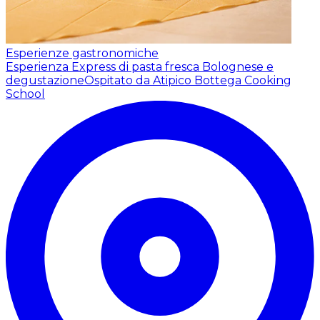
Esperienze gastronomiche
Esperienza Express di pasta fresca Bolognese e
degustazione
Ospitato da Atipico Bottega Cooking
School