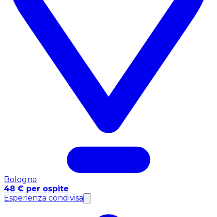
Bologna
48 € per ospite
Esperienza condivisa