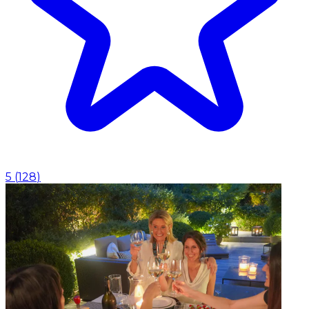
5
(
128
)