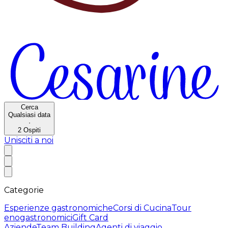
Cerca
Qualsiasi data
·
2
Ospiti
Unisciti a noi
Categorie
Esperienze gastronomiche
Corsi di Cucina
Tour
enogastronomici
Gift Card
Aziende
Team Building
Agenti di viaggio