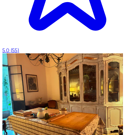
5.0
(
55
)