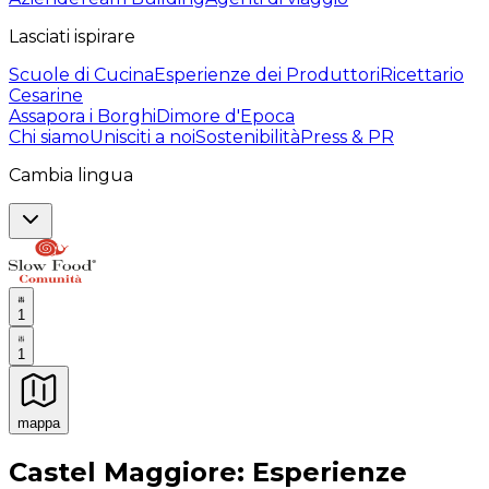
Lasciati ispirare
Scuole di Cucina
Esperienze dei Produttori
Ricettario
Cesarine
Assapora i Borghi
Dimore d'Epoca
Chi siamo
Unisciti a noi
Sostenibilità
Press & PR
Cambia lingua
1
1
mappa
Esperienze culinarie indimenticabili: Esperienze gastro
Castel Maggiore: Esperienze