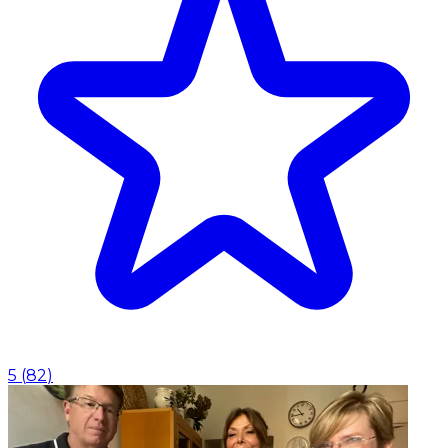
5
(
82
)