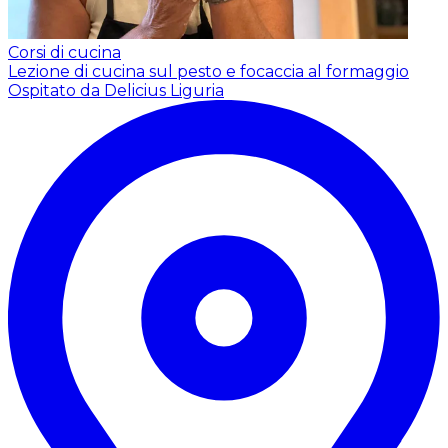
Corsi di cucina
Lezione di cucina sul pesto e focaccia al formaggio
Ospitato da Delicius Liguria