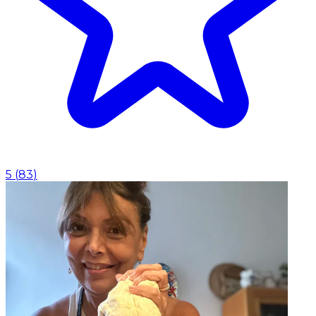
5
(
83
)