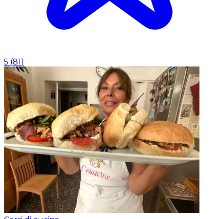
5
(
81
)