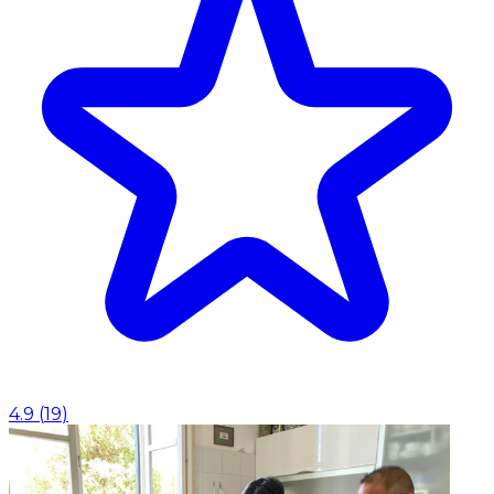
4.9
(
19
)