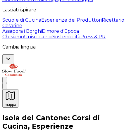
Lasciati ispirare
Scuole di Cucina
Esperienze dei Produttori
Ricettario
Cesarine
Assapora i Borghi
Dimore d'Epoca
Chi siamo
Unisciti a noi
Sostenibilità
Press & PR
Cambia lingua
mappa
Esperienze culinarie indimenticabili: Esperienze gastro
Isola del Cantone: Corsi di
Cucina, Esperienze