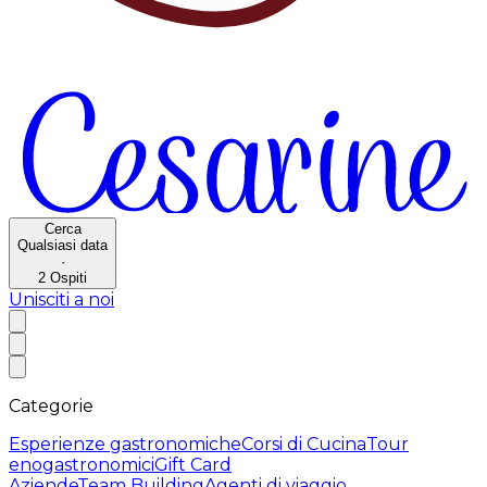
Cerca
Qualsiasi data
·
2
Ospiti
Unisciti a noi
Categorie
Esperienze gastronomiche
Corsi di Cucina
Tour
enogastronomici
Gift Card
Aziende
Team Building
Agenti di viaggio