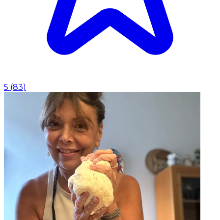
5
(
83
)