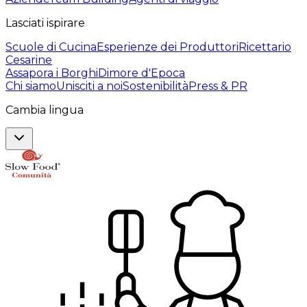
Lasciati ispirare
Scuole di Cucina
Esperienze dei Produttori
Ricettario
Cesarine
Assapora i Borghi
Dimore d'Epoca
Chi siamo
Unisciti a noi
Sostenibilità
Press & PR
Cambia lingua