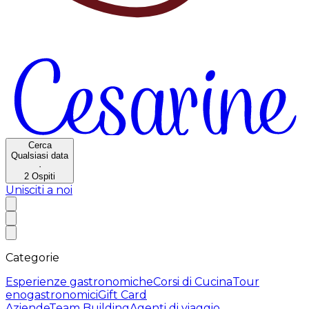
Cerca
Qualsiasi data
·
2
Ospiti
Unisciti a noi
Categorie
Esperienze gastronomiche
Corsi di Cucina
Tour
enogastronomici
Gift Card
Aziende
Team Building
Agenti di viaggio