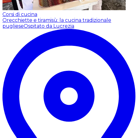
Corsi di cucina
Orecchiette e tiramisù: la cucina tradizionale
pugliese
Ospitato da Lucrezia