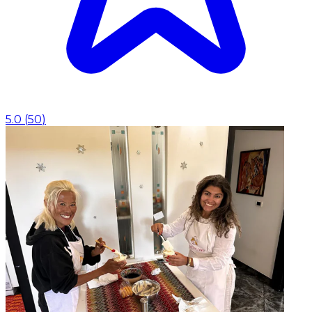
5.0
(
50
)