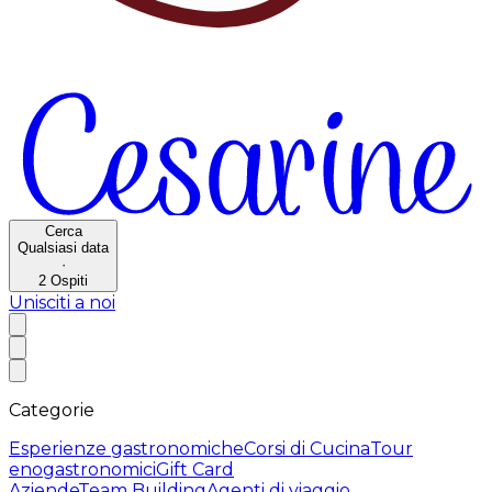
Cerca
Qualsiasi data
·
2
Ospiti
Unisciti a noi
Categorie
Esperienze gastronomiche
Corsi di Cucina
Tour
enogastronomici
Gift Card
Aziende
Team Building
Agenti di viaggio