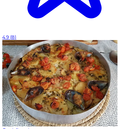
4.9
(
8
)