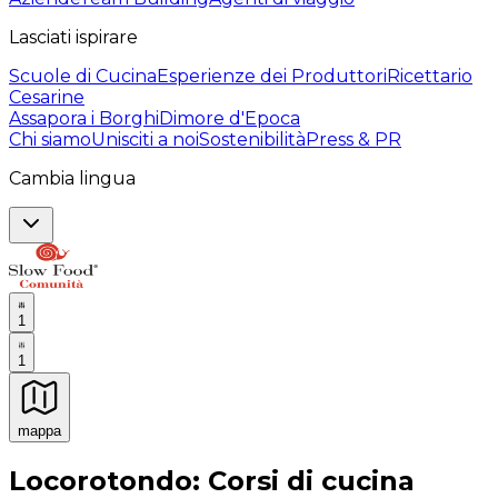
Lasciati ispirare
Scuole di Cucina
Esperienze dei Produttori
Ricettario
Cesarine
Assapora i Borghi
Dimore d'Epoca
Chi siamo
Unisciti a noi
Sostenibilità
Press & PR
Cambia lingua
1
1
mappa
Esperienze culinarie indimenticabili: Esperienze gastro
Locorotondo: Corsi di cucina