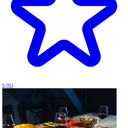
5
(
15
)