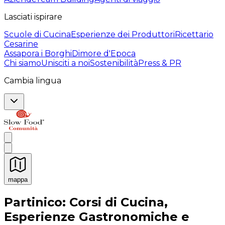
Lasciati ispirare
Scuole di Cucina
Esperienze dei Produttori
Ricettario
Cesarine
Assapora i Borghi
Dimore d'Epoca
Chi siamo
Unisciti a noi
Sostenibilità
Press & PR
Cambia lingua
mappa
Esperienze culinarie indimenticabili: Esperienze gastro
Partinico: Corsi di Cucina,
Esperienze Gastronomiche e