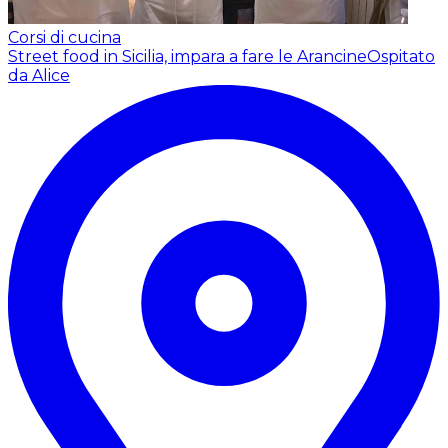
Corsi di cucina
Street food in Sicilia, impara a fare le Arancine
Ospitato
da Alice