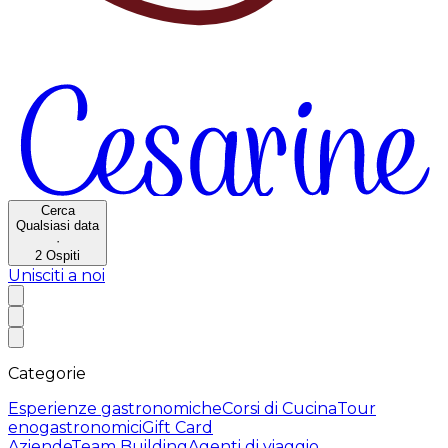
Cerca
Qualsiasi data
·
2
Ospiti
Unisciti a noi
Categorie
Esperienze gastronomiche
Corsi di Cucina
Tour
enogastronomici
Gift Card
Aziende
Team Building
Agenti di viaggio