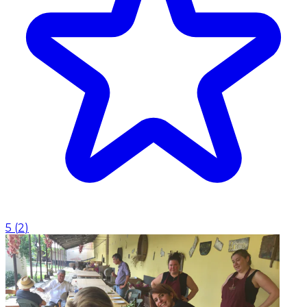
5
(
2
)