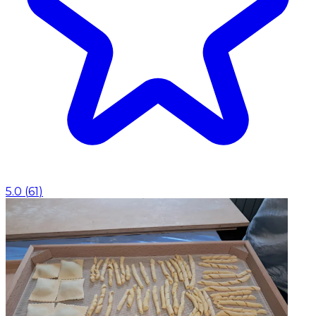
5.0
(
61
)