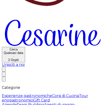
Cerca
Qualsiasi data
·
2
Ospiti
Unisciti a noi
Categorie
Esperienze gastronomiche
Corsi di Cucina
Tour
enogastronomici
Gift Card
Aziende
Team Building
Agenti di viaggio