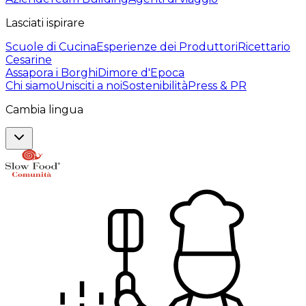
Lasciati ispirare
Scuole di Cucina
Esperienze dei Produttori
Ricettario
Cesarine
Assapora i Borghi
Dimore d'Epoca
Chi siamo
Unisciti a noi
Sostenibilità
Press & PR
Cambia lingua