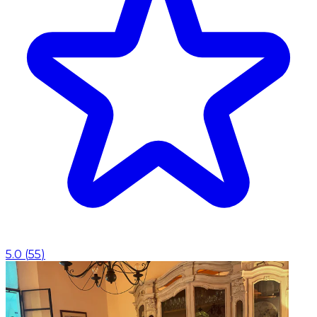
5.0
(
55
)