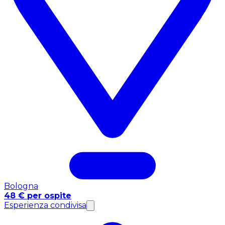
Bologna
48 € per ospite
Esperienza condivisa