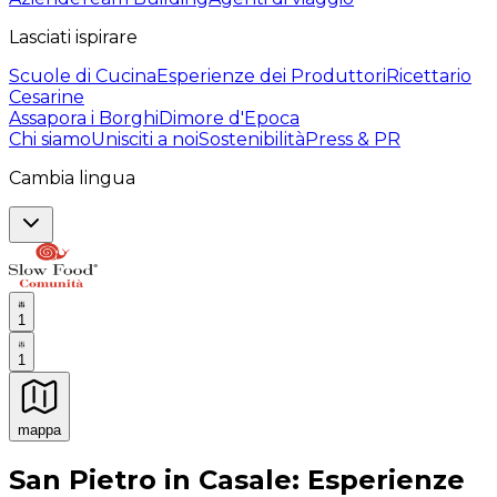
Lasciati ispirare
Scuole di Cucina
Esperienze dei Produttori
Ricettario
Cesarine
Assapora i Borghi
Dimore d'Epoca
Chi siamo
Unisciti a noi
Sostenibilità
Press & PR
Cambia lingua
1
1
mappa
Esperienze culinarie indimenticabili: Esperienze gastro
San Pietro in Casale: Esperienze