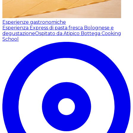
Esperienze gastronomiche
Esperienza Express di pasta fresca Bolognese e
degustazione
Ospitato da Atipico Bottega Cooking
School