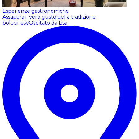
Esperienze gastronomiche
Assapora il vero gusto della tradizione
bolognese
Ospitato da Lisa