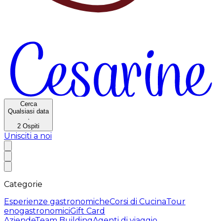
Cerca
Qualsiasi data
·
2
Ospiti
Unisciti a noi
Categorie
Esperienze gastronomiche
Corsi di Cucina
Tour
enogastronomici
Gift Card
Aziende
Team Building
Agenti di viaggio