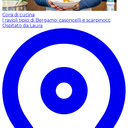
Corsi di cucina
I ravioli tipici di Bergamo: casoncelli e scarpinocc
Ospitato da Laura