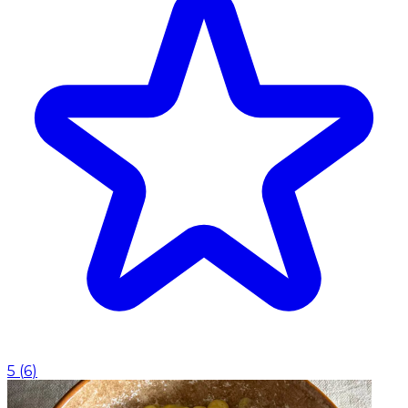
5
(
6
)