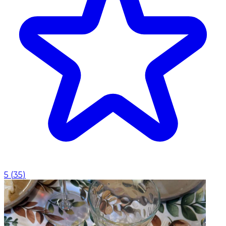
5
(
35
)