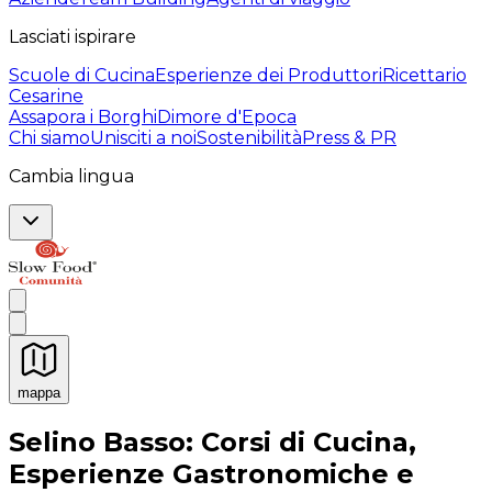
Lasciati ispirare
Scuole di Cucina
Esperienze dei Produttori
Ricettario
Cesarine
Assapora i Borghi
Dimore d'Epoca
Chi siamo
Unisciti a noi
Sostenibilità
Press & PR
Cambia lingua
mappa
Esperienze culinarie indimenticabili: Esperienze gastro
Selino Basso: Corsi di Cucina,
Esperienze Gastronomiche e