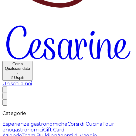
Cerca
Qualsiasi data
·
2
Ospiti
Unisciti a noi
Categorie
Esperienze gastronomiche
Corsi di Cucina
Tour
enogastronomici
Gift Card
Aziende
Team Building
Agenti di viaggio