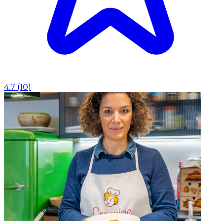
4.7
(
10
)