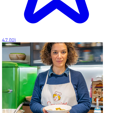
4.7
(
10
)