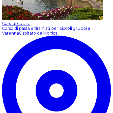
Corsi di cucina
Corso di pasta e tiramisù per piccoli gruppi a
Varenna
Ospitato da Monica