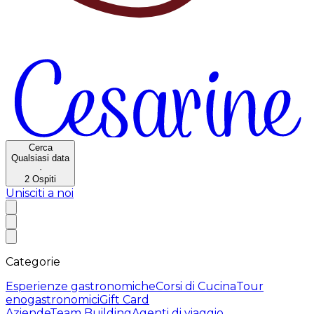
Cerca
Qualsiasi data
·
2
Ospiti
Unisciti a noi
Categorie
Esperienze gastronomiche
Corsi di Cucina
Tour
enogastronomici
Gift Card
Aziende
Team Building
Agenti di viaggio