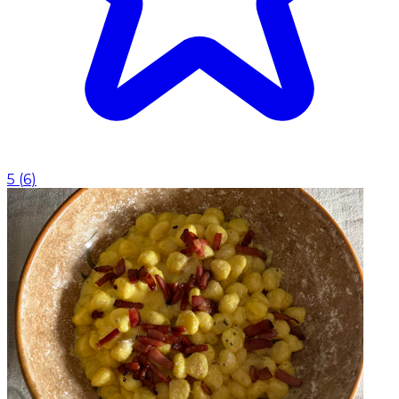
5
(
6
)