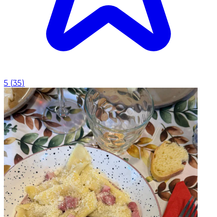
5
(
35
)