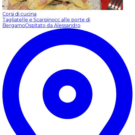
Corsi di cucina
Tagliatelle e Scarpinocc alle porte di
Bergamo
Ospitato da Alessandro