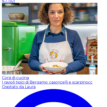
4.7
(
10
)
Corsi di cucina
I ravioli tipici di Bergamo: casoncelli e scarpinocc
Ospitato da Laura