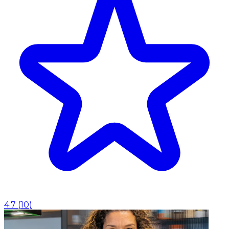
4.7
(
10
)