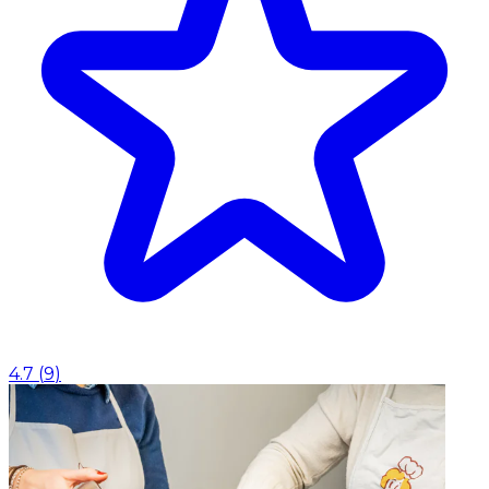
4.7
(
9
)