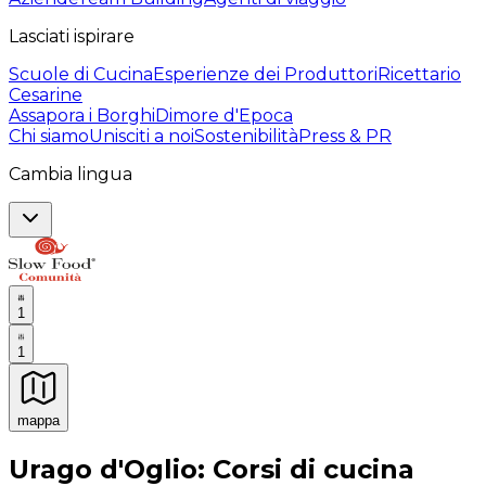
Lasciati ispirare
Scuole di Cucina
Esperienze dei Produttori
Ricettario
Cesarine
Assapora i Borghi
Dimore d'Epoca
Chi siamo
Unisciti a noi
Sostenibilità
Press & PR
Cambia lingua
1
1
mappa
Esperienze culinarie indimenticabili: Esperienze gastro
Urago d'Oglio: Corsi di cucina