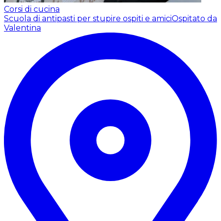
Corsi di cucina
Scuola di antipasti per stupire ospiti e amici
Ospitato da
Valentina