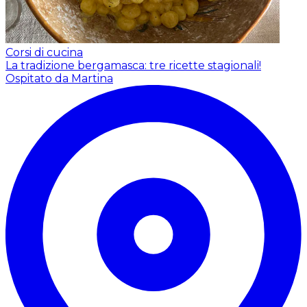
Corsi di cucina
La tradizione bergamasca: tre ricette stagionali!
Ospitato da Martina