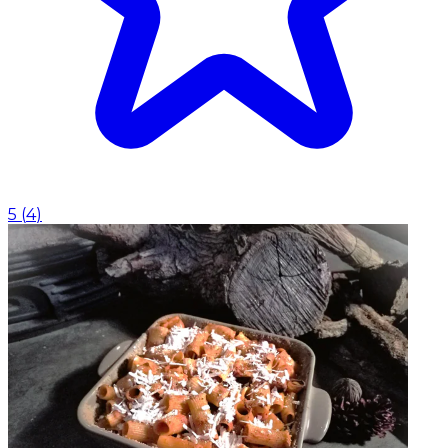
5
(
4
)