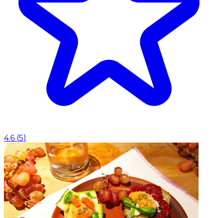
4.6
(
5
)