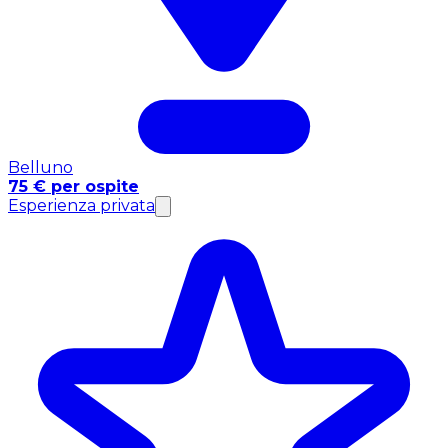
Belluno
75 € per ospite
Esperienza privata