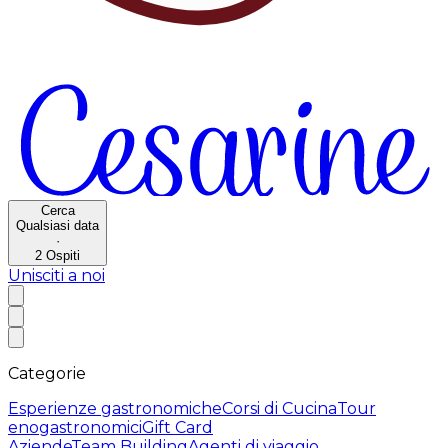
Cerca
Qualsiasi data
·
2
Ospiti
Unisciti a noi
Categorie
Esperienze gastronomiche
Corsi di Cucina
Tour
enogastronomici
Gift Card
Aziende
Team Building
Agenti di viaggio