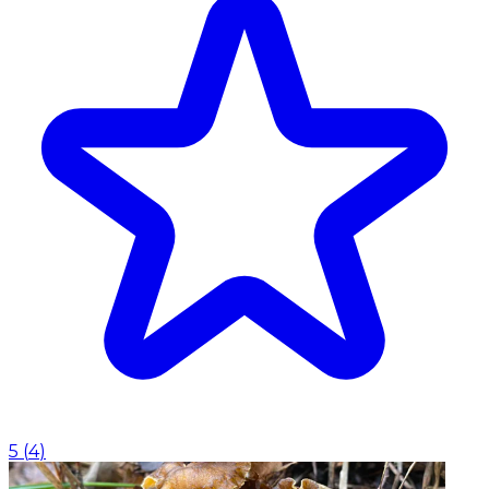
5
(
4
)