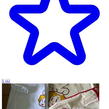
5
(
4
)