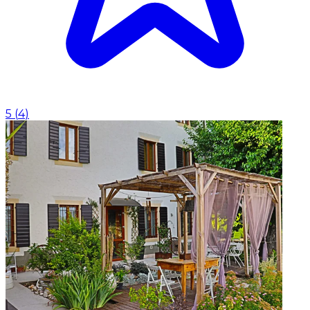
5
(
4
)