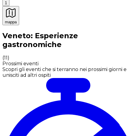
1
mappa
Esperienze culinarie indimenticabili: Esperienze gastro
Veneto: Esperienze
gastronomiche
(
11
)
Prossimi eventi
Scopri gli eventi che si terranno nei prossimi giorni e
unisciti ad altri ospiti