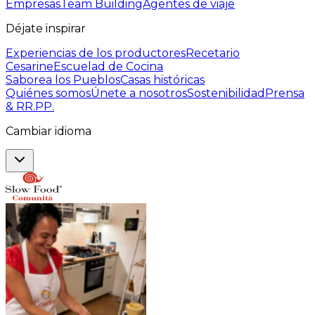
Empresas
Team Building
Agentes de viaje
Déjate inspirar
Experiencias de los productores
Recetario
Cesarine
Escuelad de Cocina
Saborea los Pueblos
Casas históricas
Quiénes somos
Únete a nosotros
Sostenibilidad
Prensa
& RR.PP.
Cambiar idioma