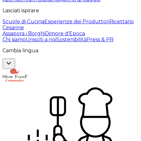
Lasciati ispirare
Scuole di Cucina
Esperienze dei Produttori
Ricettario
Cesarine
Assapora i Borghi
Dimore d'Epoca
Chi siamo
Unisciti a noi
Sostenibilità
Press & PR
Cambia lingua