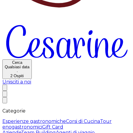
Cerca
Qualsiasi data
·
2
Ospiti
Unisciti a noi
Categorie
Esperienze gastronomiche
Corsi di Cucina
Tour
enogastronomici
Gift Card
Aziende
Team Building
Agenti di viaggio