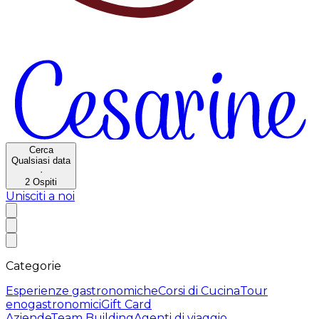
Cerca
Qualsiasi data
·
2
Ospiti
Unisciti a noi
Categorie
Esperienze gastronomiche
Corsi di Cucina
Tour
enogastronomici
Gift Card
Aziende
Team Building
Agenti di viaggio