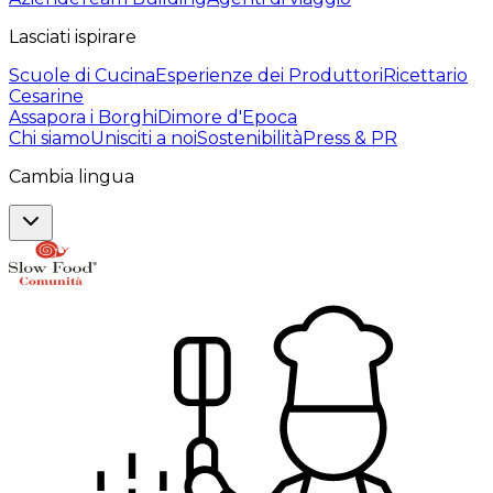
Lasciati ispirare
Scuole di Cucina
Esperienze dei Produttori
Ricettario
Cesarine
Assapora i Borghi
Dimore d'Epoca
Chi siamo
Unisciti a noi
Sostenibilità
Press & PR
Cambia lingua