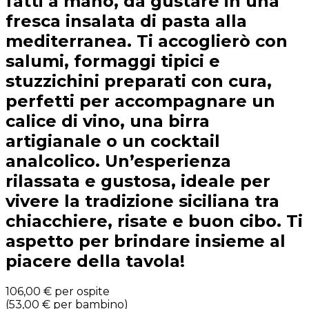
fatti a mano, da gustare in una
fresca insalata di pasta alla
mediterranea. Ti accoglierò con
salumi, formaggi tipici e
stuzzichini preparati con cura,
perfetti per accompagnare un
calice di vino, una birra
artigianale o un cocktail
analcolico. Un’esperienza
rilassata e gustosa, ideale per
vivere la tradizione siciliana tra
chiacchiere, risate e buon cibo. Ti
aspetto per brindare insieme al
piacere della tavola!
106,00 €
per ospite
(
53,00 €
per bambino
)