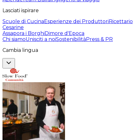
Lasciati ispirare
Scuole di Cucina
Esperienze dei Produttori
Ricettario
Cesarine
Assapora i Borghi
Dimore d'Epoca
Chi siamo
Unisciti a noi
Sostenibilità
Press & PR
Cambia lingua