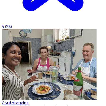
5
(
26
)
Corsi di cucina