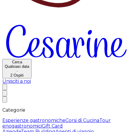
Cerca
Qualsiasi data
·
2
Ospiti
Unisciti a noi
Categorie
Esperienze gastronomiche
Corsi di Cucina
Tour
enogastronomici
Gift Card
Aziende
Team Building
Agenti di viaggio