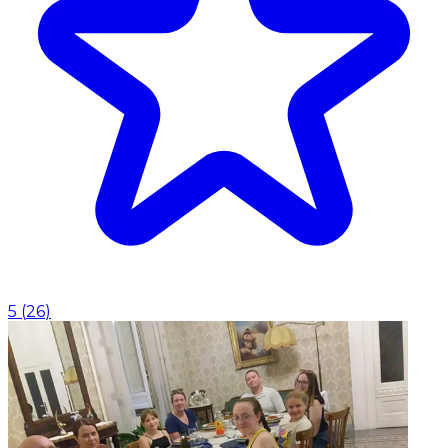
5
(
26
)