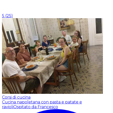
5
(
25
)
Corsi di cucina
Cucina napoletana con pasta e patate e
ravioli
Ospitato da Francesco