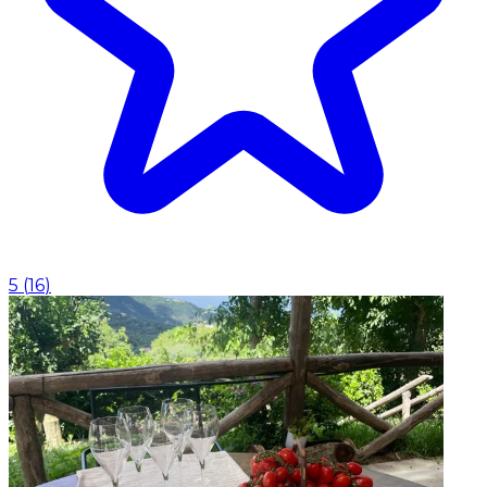
5
(
16
)