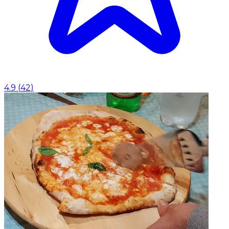
4.9
(
42
)