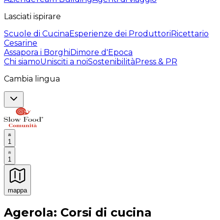
Lasciati ispirare
Scuole di Cucina
Esperienze dei Produttori
Ricettario
Cesarine
Assapora i Borghi
Dimore d'Epoca
Chi siamo
Unisciti a noi
Sostenibilità
Press & PR
Cambia lingua
1
1
mappa
Esperienze culinarie indimenticabili: Esperienze gastro
Agerola: Corsi di cucina