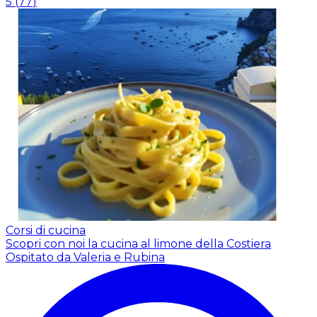
5
(
77
)
Corsi di cucina
Scopri con noi la cucina al limone della Costiera
Ospitato da Valeria e Rubina