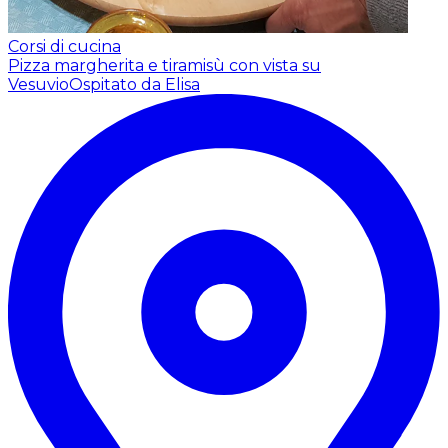
Corsi di cucina
Pizza margherita e tiramisù con vista su
Vesuvio
Ospitato da Elisa