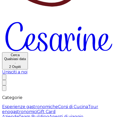
Cerca
Qualsiasi data
·
2
Ospiti
Unisciti a noi
Categorie
Esperienze gastronomiche
Corsi di Cucina
Tour
enogastronomici
Gift Card
Aziende
Team Building
Agenti di viaggio