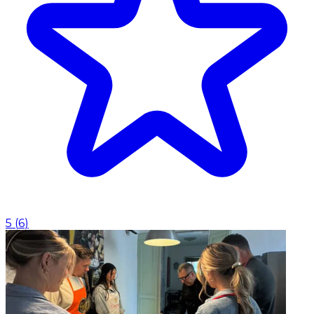
5
(
6
)