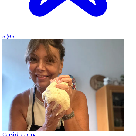
5
(
83
)
Corsi di cucina