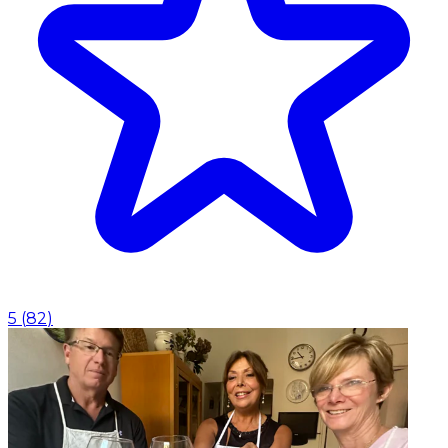
5
(
82
)