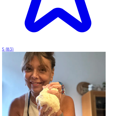
5
(
83
)