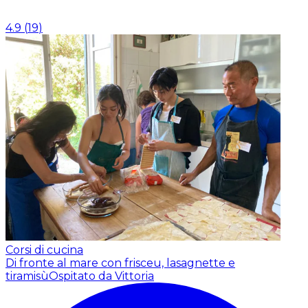
4.9
(
19
)
Corsi di cucina
Di fronte al mare con frisceu, lasagnette e
tiramisù
Ospitato da Vittoria