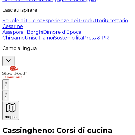
Lasciati ispirare
Scuole di Cucina
Esperienze dei Produttori
Ricettario
Cesarine
Assapora i Borghi
Dimore d'Epoca
Chi siamo
Unisciti a noi
Sostenibilità
Press & PR
Cambia lingua
1
1
mappa
Esperienze culinarie indimenticabili: Esperienze gastro
Cassingheno: Corsi di cucina