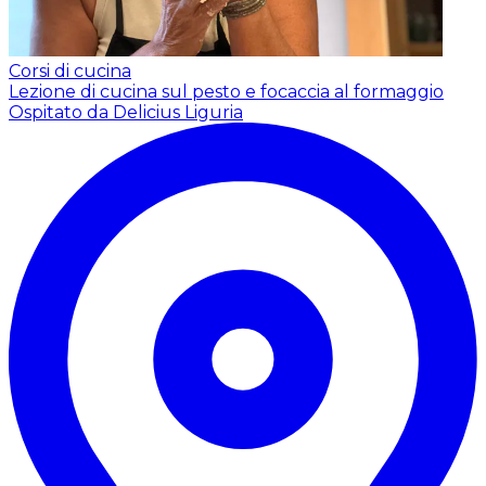
Corsi di cucina
Lezione di cucina sul pesto e focaccia al formaggio
Ospitato da Delicius Liguria