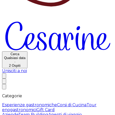
Cerca
Qualsiasi data
·
2
Ospiti
Unisciti a noi
Categorie
Esperienze gastronomiche
Corsi di Cucina
Tour
enogastronomici
Gift Card
Aziende
Team Building
Agenti di viaggio