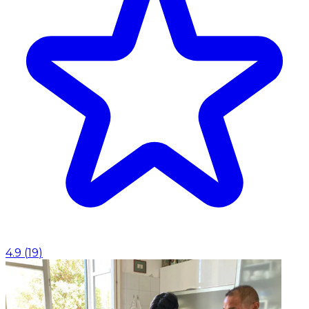
4.9
(
19
)