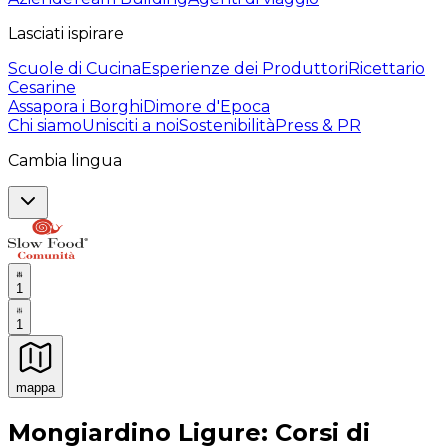
Lasciati ispirare
Scuole di Cucina
Esperienze dei Produttori
Ricettario
Cesarine
Assapora i Borghi
Dimore d'Epoca
Chi siamo
Unisciti a noi
Sostenibilità
Press & PR
Cambia lingua
1
1
mappa
Esperienze culinarie indimenticabili: Esperienze gastro
Mongiardino Ligure: Corsi di