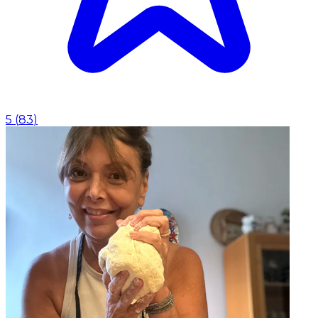
5
(
83
)