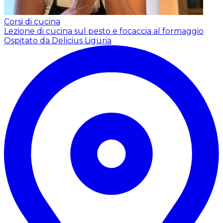
Corsi di cucina
Lezione di cucina sul pesto e focaccia al formaggio
Ospitato da Delicius Liguria