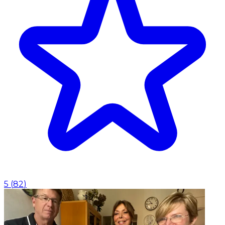
5
(
82
)