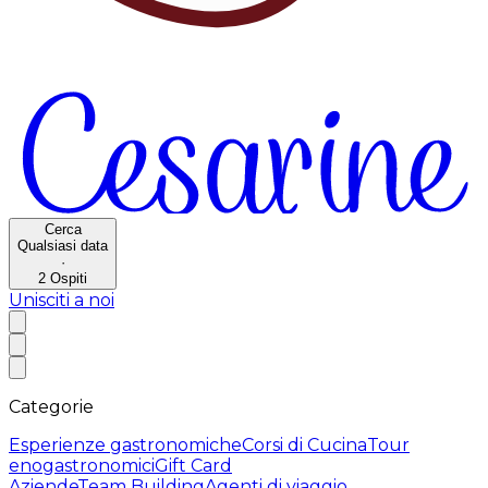
Cerca
Qualsiasi data
·
2
Ospiti
Unisciti a noi
Categorie
Esperienze gastronomiche
Corsi di Cucina
Tour
enogastronomici
Gift Card
Aziende
Team Building
Agenti di viaggio