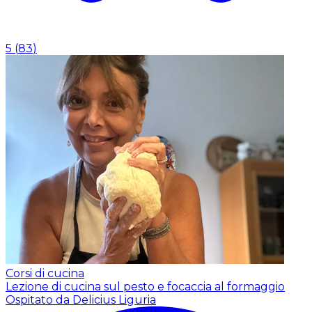
5
(
83
)
Corsi di cucina
Lezione di cucina sul pesto e focaccia al formaggio
Ospitato da Delicius Liguria