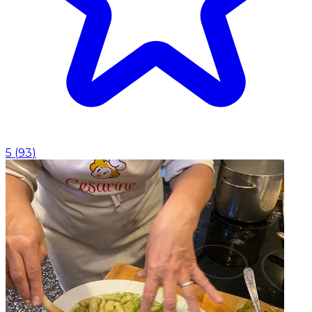
5
(
93
)