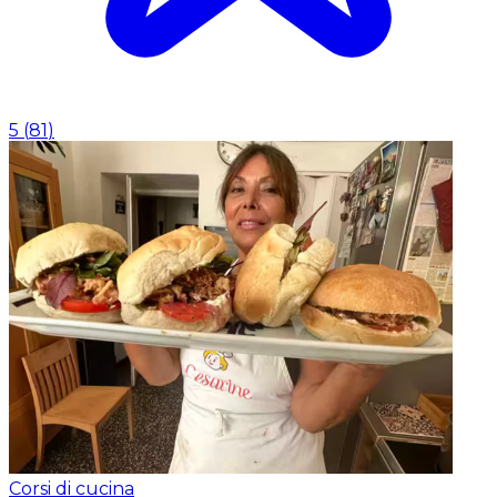
5
(
81
)
Corsi di cucina