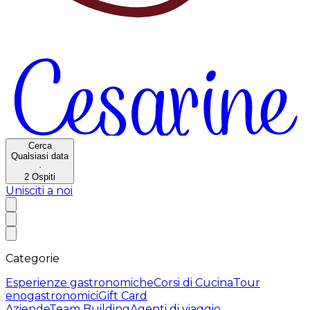
Cerca
Qualsiasi data
·
2
Ospiti
Unisciti a noi
Categorie
Esperienze gastronomiche
Corsi di Cucina
Tour
enogastronomici
Gift Card
Aziende
Team Building
Agenti di viaggio