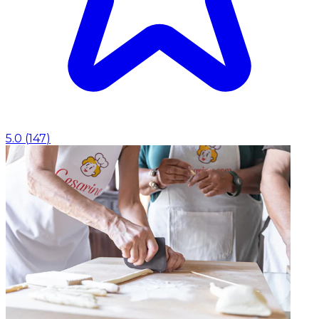
5.0
(
147
)