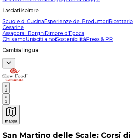
Lasciati ispirare
Scuole di Cucina
Esperienze dei Produttori
Ricettario
Cesarine
Assapora i Borghi
Dimore d'Epoca
Chi siamo
Unisciti a noi
Sostenibilità
Press & PR
Cambia lingua
1
1
mappa
Esperienze culinarie indimenticabili: Esperienze gastro
San Martino delle Scale: Corsi di