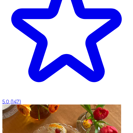
5.0
(
147
)