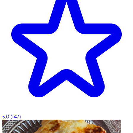
5.0
(
147
)