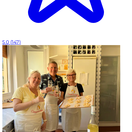
5.0
(
147
)