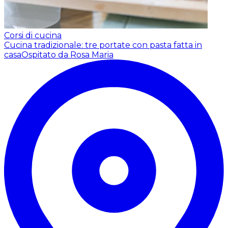
Corsi di cucina
Cucina tradizionale: tre portate con pasta fatta in
casa
Ospitato da Rosa Maria