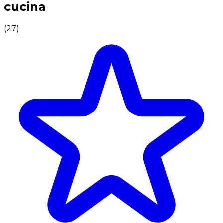
cucina
(
27
)