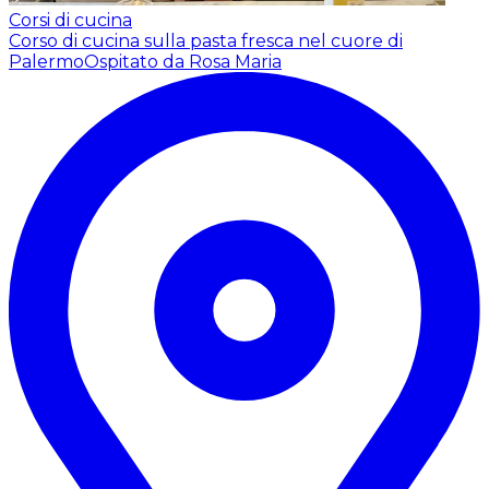
Corsi di cucina
Corso di cucina sulla pasta fresca nel cuore di
Palermo
Ospitato da Rosa Maria