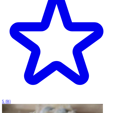
5
(
8
)