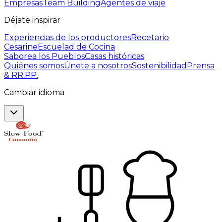
Empresas
Team Building
Agentes de viaje
Déjate inspirar
Experiencias de los productores
Recetario
Cesarine
Escuelad de Cocina
Saborea los Pueblos
Casas históricas
Quiénes somos
Únete a nosotros
Sostenibilidad
Prensa
& RR.PP.
Cambiar idioma