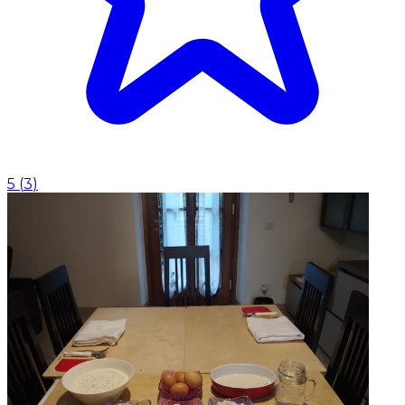
5
(
3
)