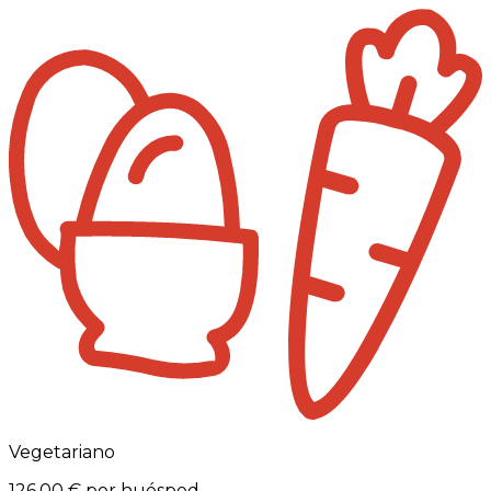
Vegetariano
126,00 €
por huésped