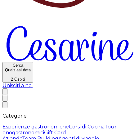
Cerca
Qualsiasi data
·
2
Ospiti
Unisciti a noi
Categorie
Esperienze gastronomiche
Corsi di Cucina
Tour
enogastronomici
Gift Card
Aziende
Team Building
Agenti di viaggio