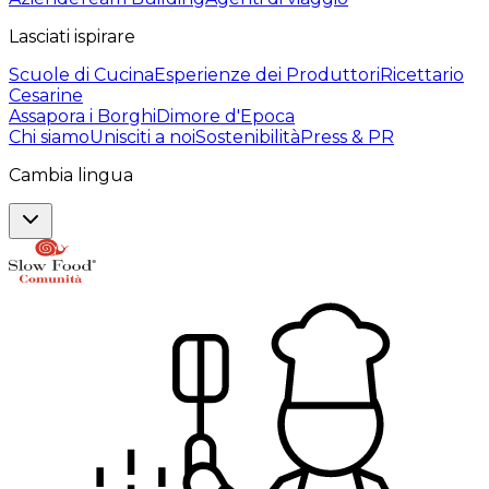
Lasciati ispirare
Scuole di Cucina
Esperienze dei Produttori
Ricettario
Cesarine
Assapora i Borghi
Dimore d'Epoca
Chi siamo
Unisciti a noi
Sostenibilità
Press & PR
Cambia lingua