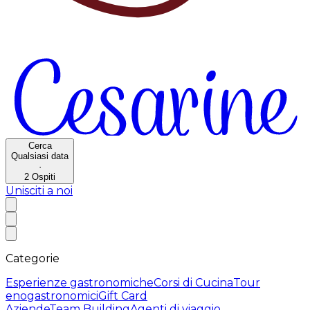
Cerca
Qualsiasi data
·
2
Ospiti
Unisciti a noi
Categorie
Esperienze gastronomiche
Corsi di Cucina
Tour
enogastronomici
Gift Card
Aziende
Team Building
Agenti di viaggio