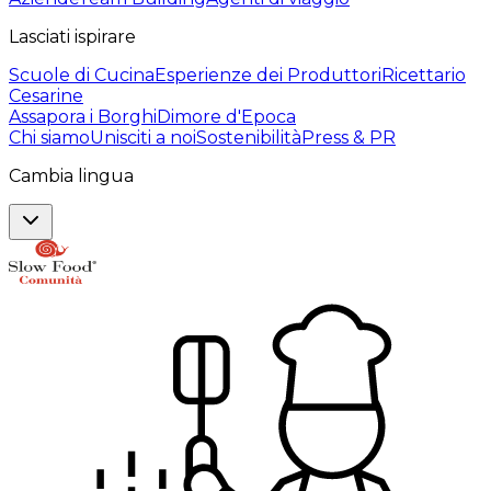
Lasciati ispirare
Scuole di Cucina
Esperienze dei Produttori
Ricettario
Cesarine
Assapora i Borghi
Dimore d'Epoca
Chi siamo
Unisciti a noi
Sostenibilità
Press & PR
Cambia lingua