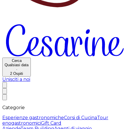
Cerca
Qualsiasi data
·
2
Ospiti
Unisciti a noi
Categorie
Esperienze gastronomiche
Corsi di Cucina
Tour
enogastronomici
Gift Card
Aziende
Team Building
Agenti di viaggio