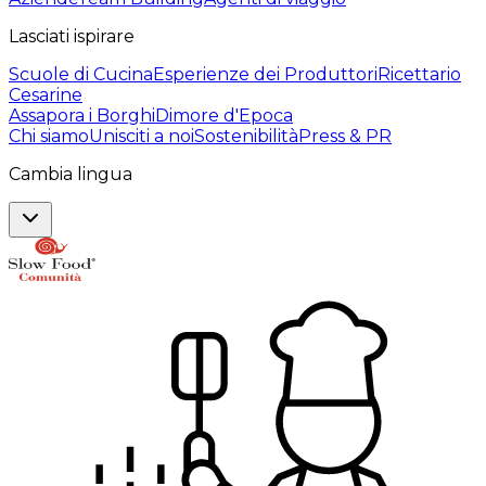
Lasciati ispirare
Scuole di Cucina
Esperienze dei Produttori
Ricettario
Cesarine
Assapora i Borghi
Dimore d'Epoca
Chi siamo
Unisciti a noi
Sostenibilità
Press & PR
Cambia lingua