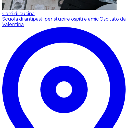
Corsi di cucina
Scuola di antipasti per stupire ospiti e amici
Ospitato da
Valentina