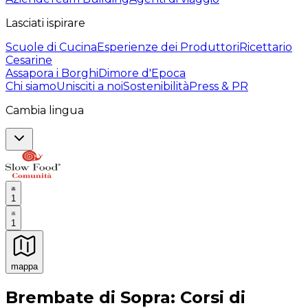
Lasciati ispirare
Scuole di Cucina
Esperienze dei Produttori
Ricettario
Cesarine
Assapora i Borghi
Dimore d'Epoca
Chi siamo
Unisciti a noi
Sostenibilità
Press & PR
Cambia lingua
1
1
mappa
Esperienze culinarie indimenticabili: Esperienze gastro
Brembate di Sopra: Corsi di