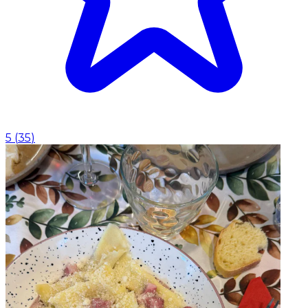
5
(
35
)