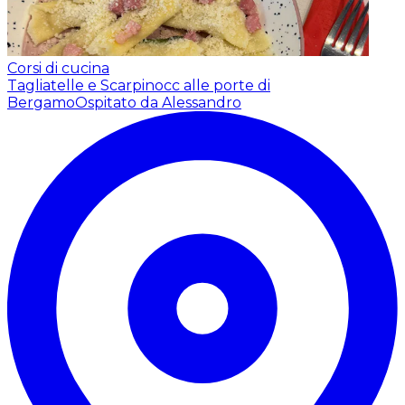
Corsi di cucina
Tagliatelle e Scarpinocc alle porte di
Bergamo
Ospitato da Alessandro