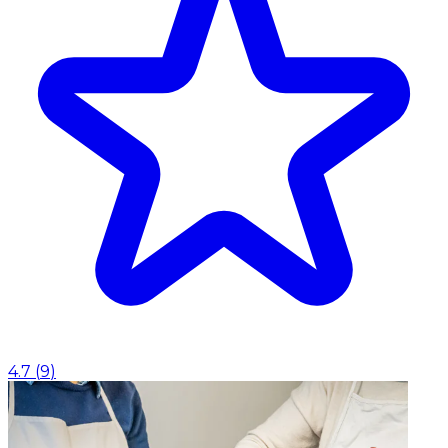
4.7
(
9
)