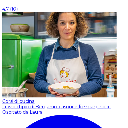
4.7
(
10
)
Corsi di cucina
I ravioli tipici di Bergamo: casoncelli e scarpinocc
Ospitato da Laura