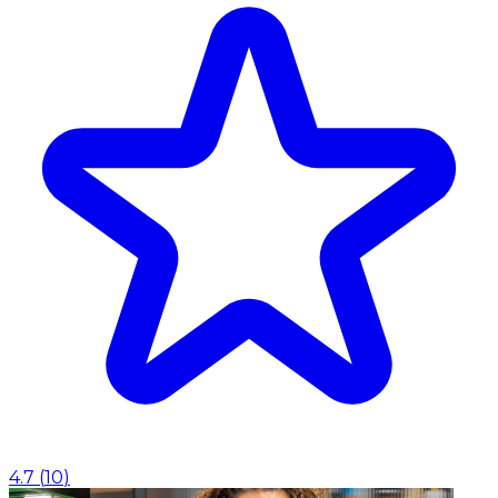
4.7
(
10
)