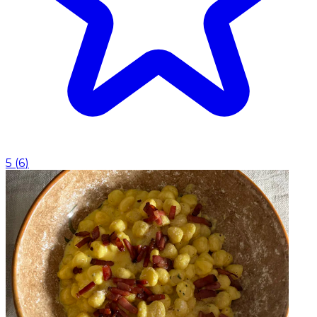
5
(
6
)