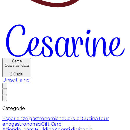
Cerca
Qualsiasi data
·
2
Ospiti
Unisciti a noi
Categorie
Esperienze gastronomiche
Corsi di Cucina
Tour
enogastronomici
Gift Card
Aziende
Team Building
Agenti di viaggio