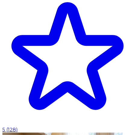
5
(
128
)