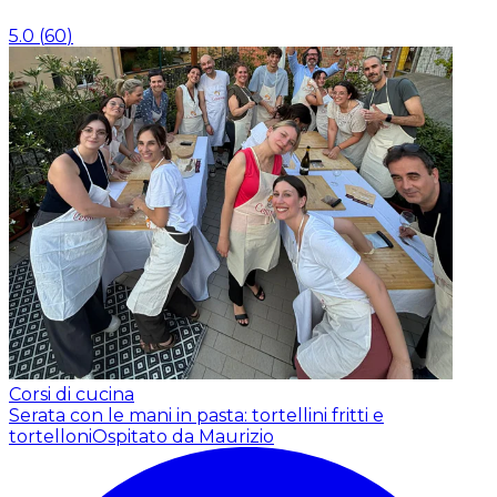
5.0
(
60
)
Corsi di cucina
Serata con le mani in pasta: tortellini fritti e
tortelloni
Ospitato da Maurizio