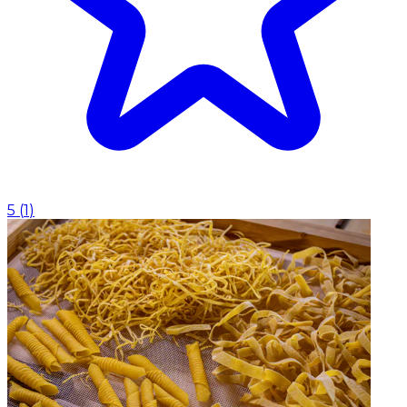
5
(
1
)