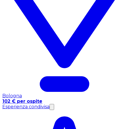
Bologna
102 € per ospite
Esperienza condivisa