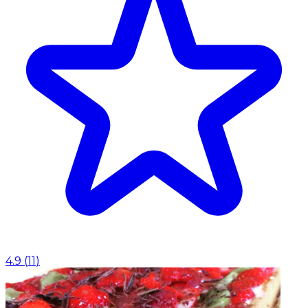
4.9
(
11
)