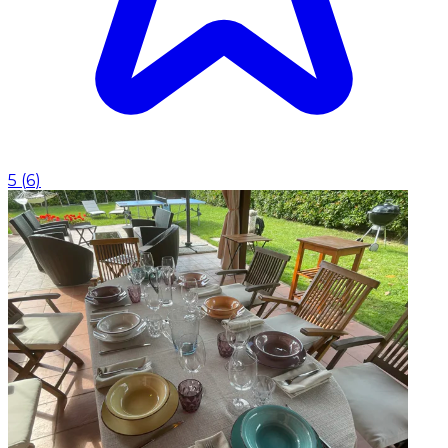
5
(
6
)