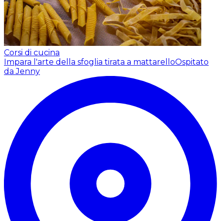
Corsi di cucina
Impara l'arte della sfoglia tirata a mattarello
Ospitato
da Jenny