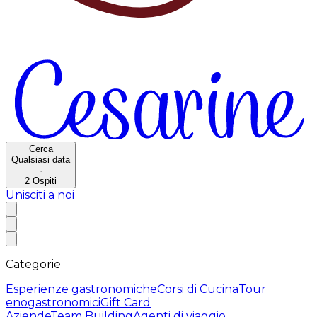
Cerca
Qualsiasi data
·
2
Ospiti
Unisciti a noi
Categorie
Esperienze gastronomiche
Corsi di Cucina
Tour
enogastronomici
Gift Card
Aziende
Team Building
Agenti di viaggio