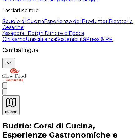
Lasciati ispirare
Scuole di Cucina
Esperienze dei Produttori
Ricettario
Cesarine
Assapora i Borghi
Dimore d'Epoca
Chi siamo
Unisciti a noi
Sostenibilità
Press & PR
Cambia lingua
mappa
Esperienze culinarie indimenticabili: Esperienze gastro
Budrio: Corsi di Cucina,
Esperienze Gastronomiche e