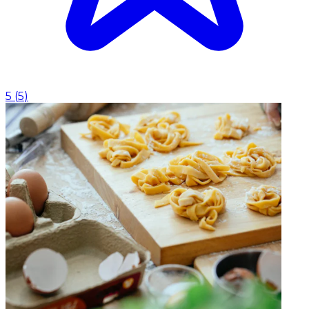
5
(
5
)