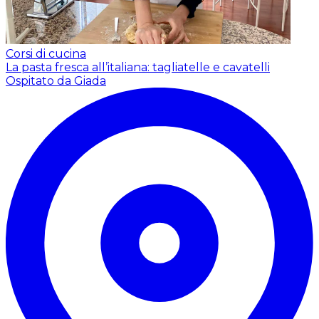
Corsi di cucina
La pasta fresca all’italiana: tagliatelle e cavatelli
Ospitato da Giada