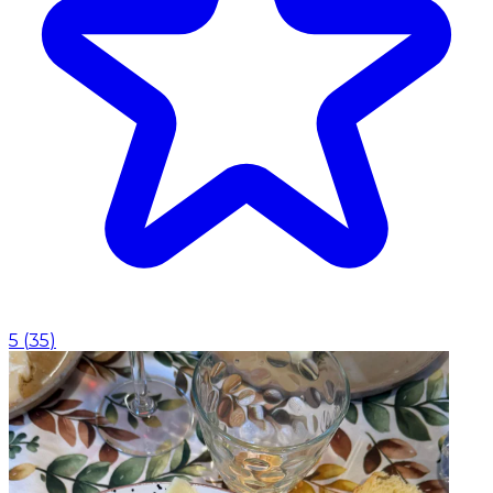
5
(
35
)