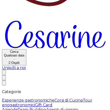
Cerca
Qualsiasi data
·
2
Ospiti
Unisciti a noi
Categorie
Esperienze gastronomiche
Corsi di Cucina
Tour
enogastronomici
Gift Card
Aziende
Team Building
Agenti di viaggio