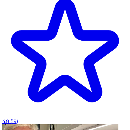
4.8
(
19
)