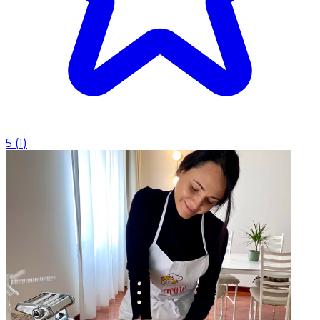
5
(
1
)