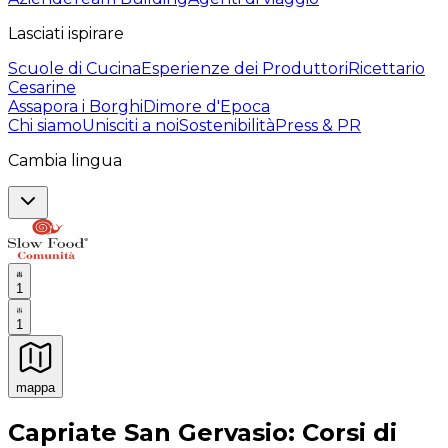
Lasciati ispirare
Scuole di Cucina
Esperienze dei Produttori
Ricettario
Cesarine
Assapora i Borghi
Dimore d'Epoca
Chi siamo
Unisciti a noi
Sostenibilità
Press & PR
Cambia lingua
1
1
mappa
Esperienze culinarie indimenticabili: Esperienze gastro
Capriate San Gervasio: Corsi di