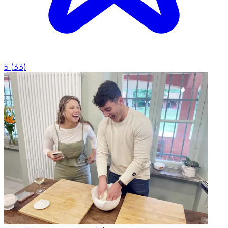
5
(
33
)