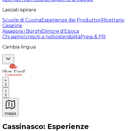
Lasciati ispirare
Scuole di Cucina
Esperienze dei Produttori
Ricettario
Cesarine
Assapora i Borghi
Dimore d'Epoca
Chi siamo
Unisciti a noi
Sostenibilità
Press & PR
Cambia lingua
1
1
mappa
Esperienze culinarie indimenticabili: Esperienze gastro
Cassinasco: Esperienze