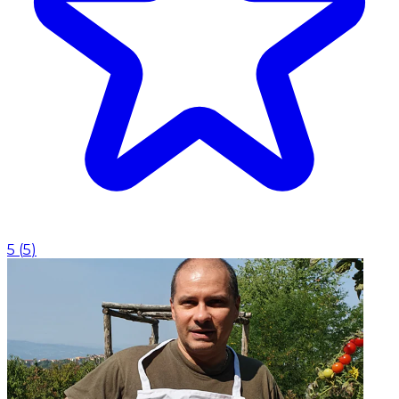
5
(
5
)