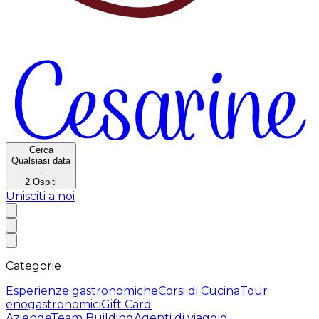
Cerca
Qualsiasi data
·
2
Ospiti
Unisciti a noi
Categorie
Esperienze gastronomiche
Corsi di Cucina
Tour
enogastronomici
Gift Card
Aziende
Team Building
Agenti di viaggio