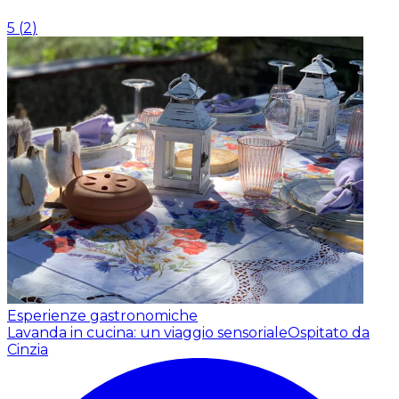
5
(
2
)
Esperienze gastronomiche
Lavanda in cucina: un viaggio sensoriale
Ospitato da
Cinzia