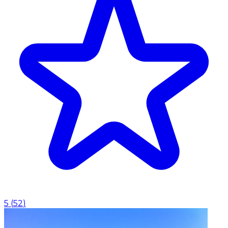
5
(
52
)