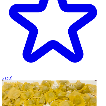
5
(
38
)