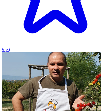
5
(
5
)