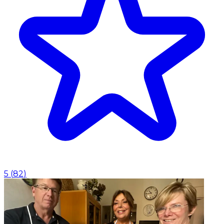
5
(
82
)