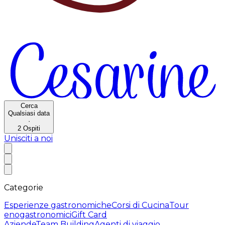
Cerca
Qualsiasi data
·
2
Ospiti
Unisciti a noi
Categorie
Esperienze gastronomiche
Corsi di Cucina
Tour
enogastronomici
Gift Card
Aziende
Team Building
Agenti di viaggio