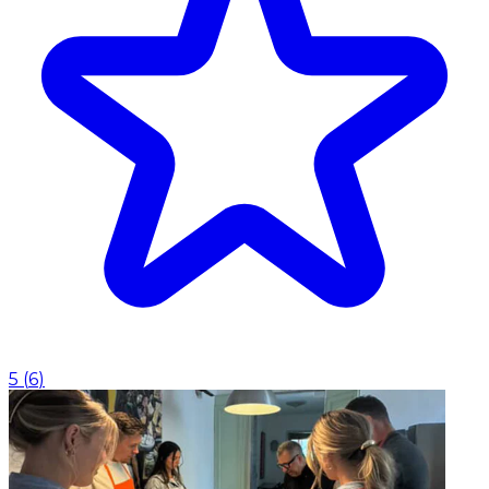
5
(
6
)