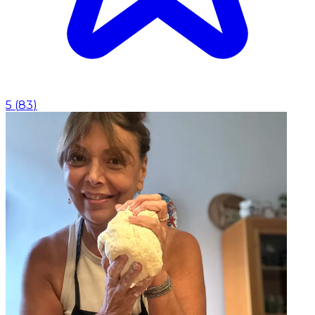
5
(
83
)