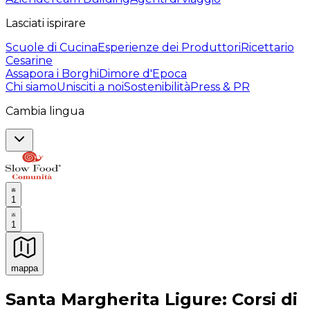
Lasciati ispirare
Scuole di Cucina
Esperienze dei Produttori
Ricettario
Cesarine
Assapora i Borghi
Dimore d'Epoca
Chi siamo
Unisciti a noi
Sostenibilità
Press & PR
Cambia lingua
1
1
mappa
Esperienze culinarie indimenticabili: Esperienze gastro
Santa Margherita Ligure: Corsi di