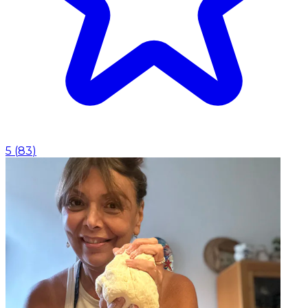
5
(
83
)