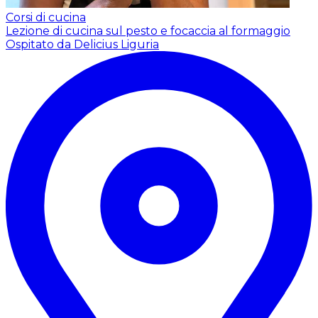
Corsi di cucina
Lezione di cucina sul pesto e focaccia al formaggio
Ospitato da Delicius Liguria