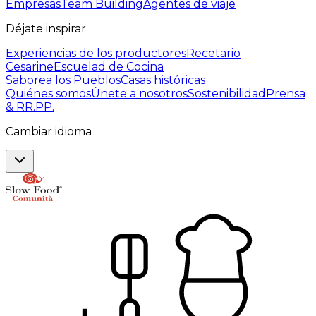
Empresas
Team Building
Agentes de viaje
Déjate inspirar
Experiencias de los productores
Recetario
Cesarine
Escuelad de Cocina
Saborea los Pueblos
Casas históricas
Quiénes somos
Únete a nosotros
Sostenibilidad
Prensa
& RR.PP.
Cambiar idioma