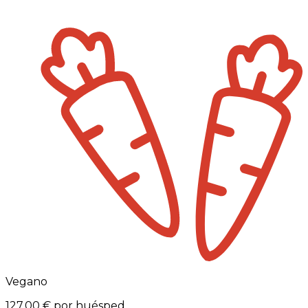
Vegano
127,00 €
por huésped