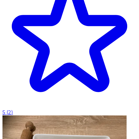
5
(
2
)