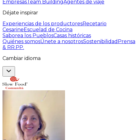
Empresas
Team Building
Agentes de viaje
Déjate inspirar
Experiencias de los productores
Recetario
Cesarine
Escuelad de Cocina
Saborea los Pueblos
Casas históricas
Quiénes somos
Únete a nosotros
Sostenibilidad
Prensa
& RR.PP.
Cambiar idioma