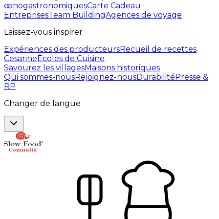
œnogastronomiques
Carte Cadeau
Entreprises
Team Building
Agences de voyage
Laissez-vous inspirer
Expériences des producteurs
Recueil de recettes
Cesarine
Ècoles de Cuisine
Savourez les villages
Maisons historiques
Qui sommes-nous
Rejoignez-nous
Durabilité
Presse &
RP
Changer de langue