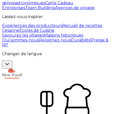
œnogastronomiques
Carte Cadeau
Entreprises
Team Building
Agences de voyage
Laissez-vous inspirer
Expériences des producteurs
Recueil de recettes
Cesarine
Ècoles de Cuisine
Savourez les villages
Maisons historiques
Qui sommes-nous
Rejoignez-nous
Durabilité
Presse &
RP
Changer de langue