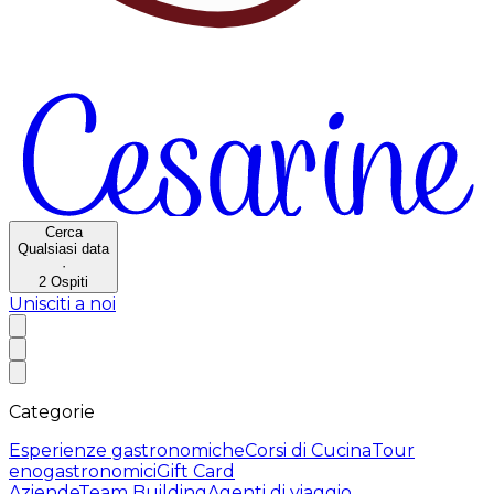
Cerca
Qualsiasi data
·
2
Ospiti
Unisciti a noi
Categorie
Esperienze gastronomiche
Corsi di Cucina
Tour
enogastronomici
Gift Card
Aziende
Team Building
Agenti di viaggio