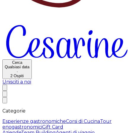
Cerca
Qualsiasi data
·
2
Ospiti
Unisciti a noi
Categorie
Esperienze gastronomiche
Corsi di Cucina
Tour
enogastronomici
Gift Card
Aziende
Team Building
Agenti di viaggio