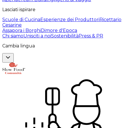
Lasciati ispirare
Scuole di Cucina
Esperienze dei Produttori
Ricettario
Cesarine
Assapora i Borghi
Dimore d'Epoca
Chi siamo
Unisciti a noi
Sostenibilità
Press & PR
Cambia lingua