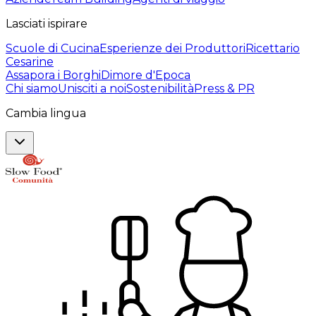
Lasciati ispirare
Scuole di Cucina
Esperienze dei Produttori
Ricettario
Cesarine
Assapora i Borghi
Dimore d'Epoca
Chi siamo
Unisciti a noi
Sostenibilità
Press & PR
Cambia lingua