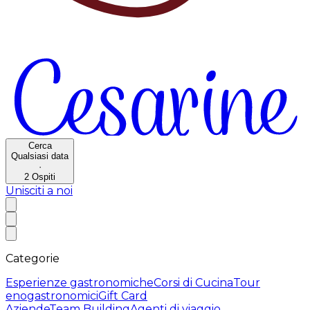
Cerca
Qualsiasi data
·
2
Ospiti
Unisciti a noi
Categorie
Esperienze gastronomiche
Corsi di Cucina
Tour
enogastronomici
Gift Card
Aziende
Team Building
Agenti di viaggio