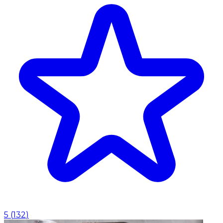
5
(
132
)