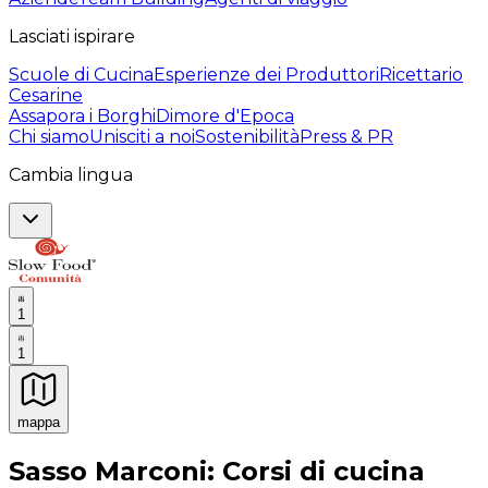
Lasciati ispirare
Scuole di Cucina
Esperienze dei Produttori
Ricettario
Cesarine
Assapora i Borghi
Dimore d'Epoca
Chi siamo
Unisciti a noi
Sostenibilità
Press & PR
Cambia lingua
1
1
mappa
Esperienze culinarie indimenticabili: Esperienze gastro
Sasso Marconi: Corsi di cucina