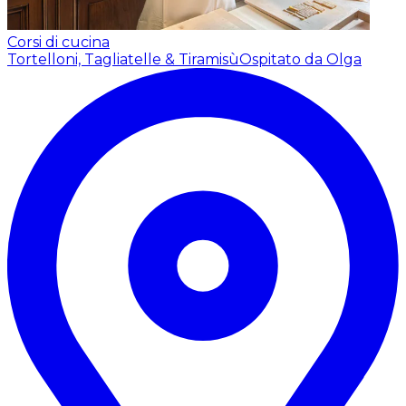
Corsi di cucina
Tortelloni, Tagliatelle & Tiramisù
Ospitato da Olga