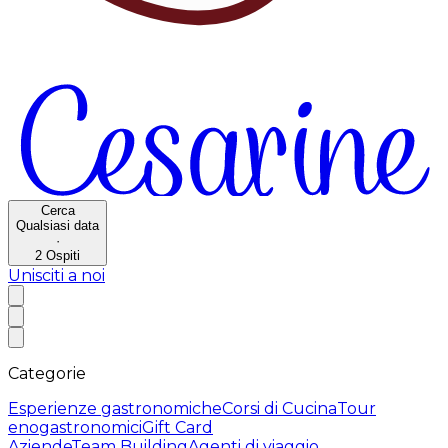
Cerca
Qualsiasi data
·
2
Ospiti
Unisciti a noi
Categorie
Esperienze gastronomiche
Corsi di Cucina
Tour
enogastronomici
Gift Card
Aziende
Team Building
Agenti di viaggio