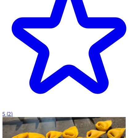
5
(
2
)