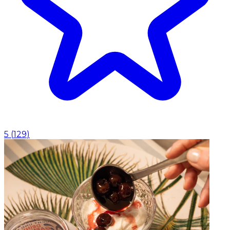
5
(
129
)