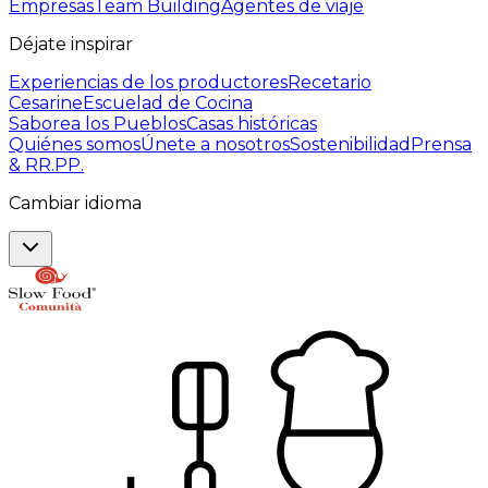
Empresas
Team Building
Agentes de viaje
Déjate inspirar
Experiencias de los productores
Recetario
Cesarine
Escuelad de Cocina
Saborea los Pueblos
Casas históricas
Quiénes somos
Únete a nosotros
Sostenibilidad
Prensa
& RR.PP.
Cambiar idioma