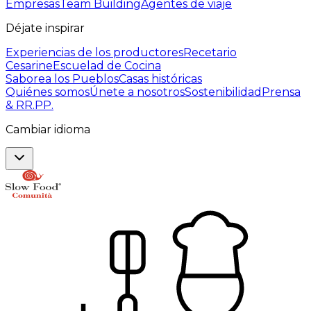
Empresas
Team Building
Agentes de viaje
Déjate inspirar
Experiencias de los productores
Recetario
Cesarine
Escuelad de Cocina
Saborea los Pueblos
Casas históricas
Quiénes somos
Únete a nosotros
Sostenibilidad
Prensa
& RR.PP.
Cambiar idioma