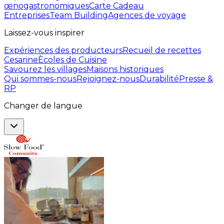
œnogastronomiques
Carte Cadeau
Entreprises
Team Building
Agences de voyage
Laissez-vous inspirer
Expériences des producteurs
Recueil de recettes
Cesarine
Ècoles de Cuisine
Savourez les villages
Maisons historiques
Qui sommes-nous
Rejoignez-nous
Durabilité
Presse &
RP
Changer de langue