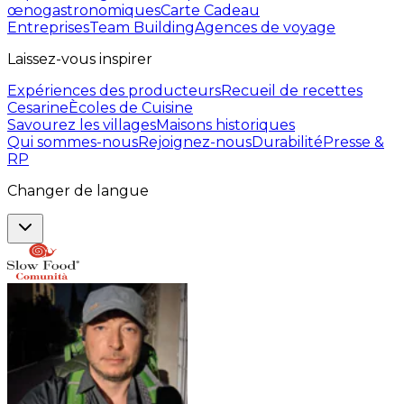
œnogastronomiques
Carte Cadeau
Entreprises
Team Building
Agences de voyage
Laissez-vous inspirer
Expériences des producteurs
Recueil de recettes
Cesarine
Ècoles de Cuisine
Savourez les villages
Maisons historiques
Qui sommes-nous
Rejoignez-nous
Durabilité
Presse &
RP
Changer de langue