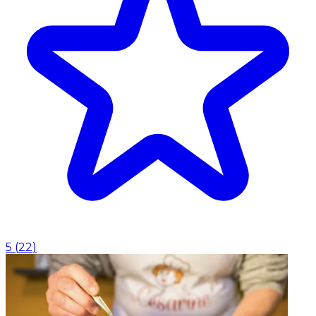
5
(
22
)