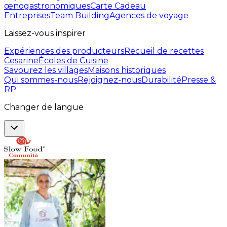
œnogastronomiques
Carte Cadeau
Entreprises
Team Building
Agences de voyage
Laissez-vous inspirer
Expériences des producteurs
Recueil de recettes
Cesarine
Ècoles de Cuisine
Savourez les villages
Maisons historiques
Qui sommes-nous
Rejoignez-nous
Durabilité
Presse &
RP
Changer de langue