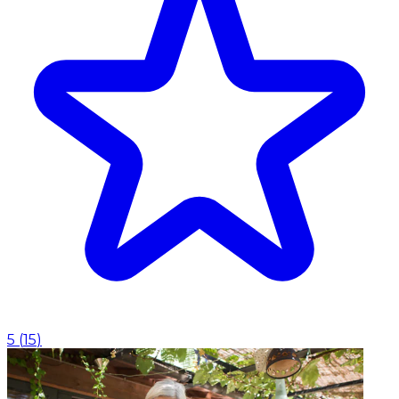
5
(
15
)