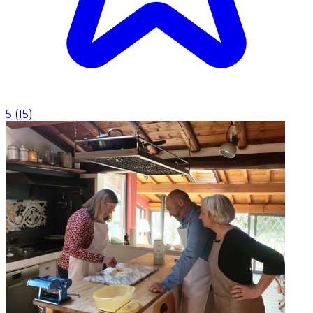
5
(
15
)