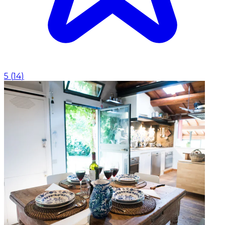
5
(
14
)