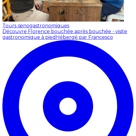
Tours œnogastronomiques
Découvre Florence bouchée après bouchée - visite
gastronomique à pied
Hébergé par Francesco