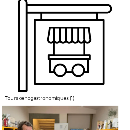
Tours œnogastronomiques
(
1
)