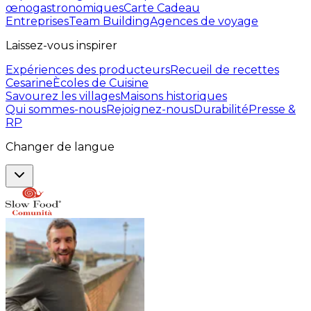
œnogastronomiques
Carte Cadeau
Entreprises
Team Building
Agences de voyage
Laissez-vous inspirer
Expériences des producteurs
Recueil de recettes
Cesarine
Ècoles de Cuisine
Savourez les villages
Maisons historiques
Qui sommes-nous
Rejoignez-nous
Durabilité
Presse &
RP
Changer de langue