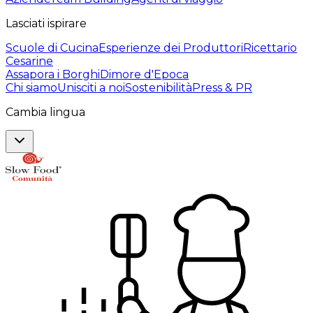
Lasciati ispirare
Scuole di Cucina
Esperienze dei Produttori
Ricettario
Cesarine
Assapora i Borghi
Dimore d'Epoca
Chi siamo
Unisciti a noi
Sostenibilità
Press & PR
Cambia lingua