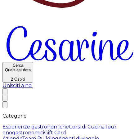
Cerca
Qualsiasi data
·
2
Ospiti
Unisciti a noi
Categorie
Esperienze gastronomiche
Corsi di Cucina
Tour
enogastronomici
Gift Card
Aziende
Team Building
Agenti di viaggio