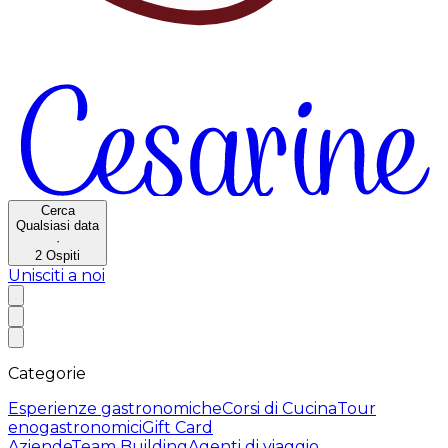
Cerca
Qualsiasi data
·
2
Ospiti
Unisciti a noi
Categorie
Esperienze gastronomiche
Corsi di Cucina
Tour
enogastronomici
Gift Card
Aziende
Team Building
Agenti di viaggio