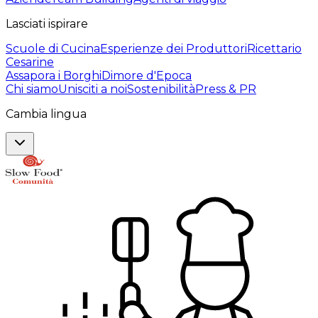
Lasciati ispirare
Scuole di Cucina
Esperienze dei Produttori
Ricettario
Cesarine
Assapora i Borghi
Dimore d'Epoca
Chi siamo
Unisciti a noi
Sostenibilità
Press & PR
Cambia lingua